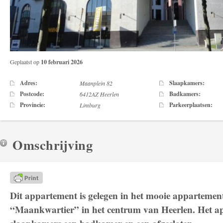
Geplaatst op
10 februari 2026
Adres:
Slaapkamers:
Maanplein 82
Postcode:
Badkamers:
6412AZ Heerlen
Provincie:
Parkeerplaatsen:
Limburg
Omschrijving
Dit appartement is gelegen in het mooie apparteme
“Maankwartier” in het centrum van Heerlen. Het ap