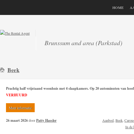
HOME
A
Brunssum and area (Parkstad)
Beek
Prachtig half vrijstaand woonhuis met 4 slaapkamers. Op 20 autominuten van ho
VERHUURD
Meer informatie
26 maart 2026
door
Patty Hassler
Aanbod
,
Beek
,
Carous
In de 