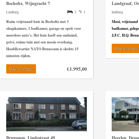
Bocholtz, Wijngracht 7
Landgraaf, Or
Limburg
3
1
limburg
Ruim vrijstaand huis
in Bocholtz met 3
Mooi, vrijstaand
slaapkamers, 1 badkamer, garage en oprit voor
badkamer, gelege
meerdere auto’s. Het huis heeft een omheind,
J.F.C. H.Q. Brun
privé, ruime tuin met een mooie overhang.
Meer informatie
Hoofdkwartier NATO Brunssum is slechts 15
minuten rijden.
€1.995,00
Meer informatie
Brunssum, Lindestraat 49
Heerlen, Dross