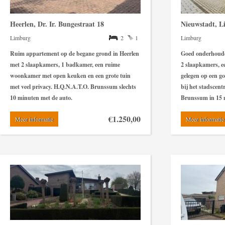
Heerlen, Dr. Ir. Bungestraat 18
Nieuwstadt, L
Limburg
2
1
Limburg
Ruim appartement op de begane grond in Heerlen
Goed onderhouden
met 2 slaapkamers, 1 badkamer, een ruime
2 slaapkamers, e
woonkamer met open keuken en een grote tuin
gelegen op een go
met veel privacy. H.Q.N.A.T.O. Brunssum slechts
bij het stadscen
10 minuten met de auto.
Brunssum in 15 
€1.250,00
Meer informatie
Meer informatie