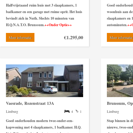
Halfvrijstaand ruim huis met 3 slaapkamers, 1
Goed onderhoude
badkamer en een garage met ruime oprit. Het huis
woonhuis aan de
bevindt zich in Nuth. Slechts 10 minuten van
slaapkamers en 
H.Q.N.A.T.O. Brunssum.
++Onder Optie++
autominuten
.
++O
€1.295,00
Meer informatie
Meer informatie
Vaesrade, Rozenstraat 13A
Brunssum, Op
Limburg
4
1
Limburg
Goed onderhouden modern twee-onder-een-
Stap binnen in di
kapwoning met 4 slaapkamers, 1 badkamer. H.Q.
nieuwe, twee-ond