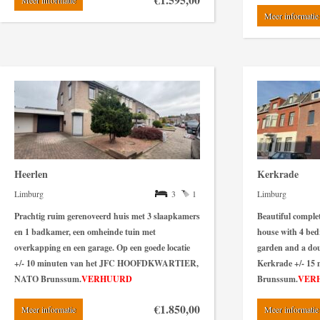
Meer informatie
Meer informatie
Heerlen
Kerkrade
Limburg
3
1
Limburg
Prachtig ruim gerenoveerd huis met 3 slaapkamers
Beautiful comple
en 1 badkamer, een omheinde tuin met
house with 4 bed
overkapping en een garage. Op een goede locatie
garden and a dou
+/- 10 minuten van het JFC HOOFDKWARTIER,
Kerkrade +/- 1
NATO Brunssum.
VERHUURD
Brunssum.
VER
€1.850,00
Meer informatie
Meer informatie