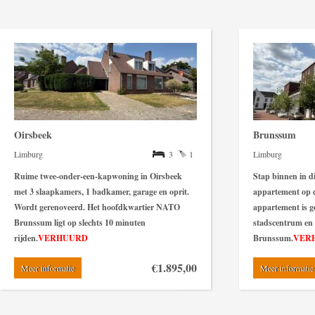
Oirsbeek
Brunssum
Limburg
3
1
Limburg
Ruime
twee-onder-een-kapwoning in Oirsbeek
Stap binnen in d
met 3 slaapkamers, 1 badkamer, garage en oprit.
appartement op 
Wordt gerenoveerd. Het hoofdkwartier NATO
appartement is g
Brunssum ligt op slechts 10 minuten
stadscentrum en
rijden.
VERHUURD
Brunssum.
VER
€1.895,00
Meer informatie
Meer informatie