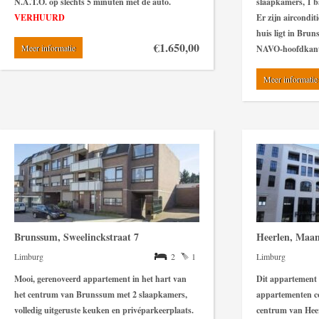
N.A.T.O. op slechts 5 minuten met de auto
.
slaapkamers, 1 
VERHUURD
Er zijn airconditi
huis ligt in Bru
€1.650,00
Meer informatie
NAVO-hoofdkant
Meer informatie
Brunssum, Sweelinckstraat 7
Heerlen, Maan
Limburg
2
1
Limburg
Mooi, gerenoveerd appartement in het hart van
Dit appartement i
het centrum van Brunssum met 2 slaapkamers,
appartementen c
volledig uitgeruste keuken en privéparkeerplaats.
centrum van Heer