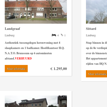
Landgraaf
Sittard
Limburg
4
1
Limburg
Authentiek tussengelegen herenwoning met 4
Stap binnen in d
slaapkamers en 1 badkamer. Hoofdkantoor H.Q.
op de 8e verdiepi
N.A.T.O. Brunssum op 6 autominuten
over de binnenst
afstand.
VERHUURD
Het appartement i
rijden van HQ 
€ 1.295,00
Meer informatie
Meer informatie