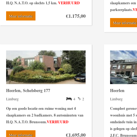
H.Q. N.A.T.O. op slechts 1,5 km.
VERHUURD
slaapkamers een 
parkeerplaats.
V
€1.175,00
Meer informatie
Meer informatie
Heerlen, Schelsberg 177
Heerlen
Limburg
4
2
Limburg
Op een goede locatie een ruime woning met 4
Compleet gerenov
slaapkamers en 2 badkamers. 8 autominuten van
woonhuis met 5 
H.Q. N.A.T.O. Brunssum.
VERHUURD
omheinde tuin in 
is gelegen op sl
€1.695,00
Meer informatie
J.F.C. Brunssum 