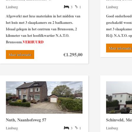
Limburg
3
1
Limburg
Afgewerkt met luxe materialen in het midden van
Goed onderhoud
het huis met 3 slaapkamers en 2 badkamers.
geschakeld woon
Ideaal gelegen in het centrum van Brunssum, 2
met 3 slaapkamer
kilometer van het hoofdkwartier N.A.T.O.
H.Q. N.A.T.O. o
Brunssum.
VERHUURD
Meer informatie
€1.295,00
Meer informatie
Nuth, Naanhofsweg 57
Schinveld, Me
Limburg
3
1
Limburg