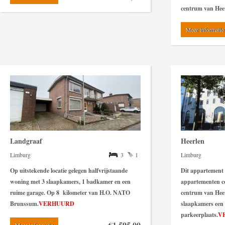
centrum van Heer
Meer informatie
Landgraaf
Heerlen
Limburg
3
1
Limburg
Op uitstekende locatie gelegen halfvrijstaande
Dit appartement i
woning met 3 slaapkamers, 1 badkamer en een
appartementen c
ruime garage. Op 8 kilometer van H.O. NATO
centrum van Heer
Brunssum.
VERHUURD
slaapkamers een 
parkeerplaats.
V
€1.595,00