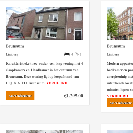
Brunssum
Brunssum
Limburg
4
1
Limburg
Karakteristieke
twee
–
onder
–
een
–
kapwoning
met
4
Modern
apparte
slaapkamers
en
1
badkamer
in
het
centrum
van
badkamer
en
par
Brunssum
.
Deze
woning
ligt
op
loopafstand
van
energiezuinig
me
H
.
Q
.
N
.
A
.
T
.
O
.
Brunssum
.
VERHUURD
uitstekende
locat
minuten
lopen
v
€1.295,00
Meer informatie
VERHUURD
Meer informatie