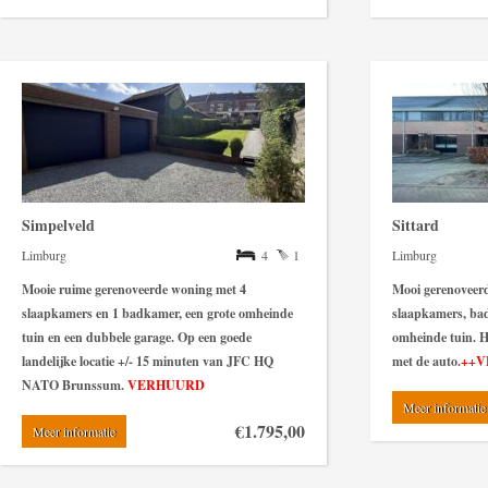
Simpelveld
Sittard
Limburg
4
1
Limburg
Mooie ruime gerenoveerde woning met 4
Mooi gerenoveer
slaapkamers en 1 badkamer, een grote omheinde
slaapkamers, ba
tuin en een dubbele garage. Op een goede
omheinde tuin. 
landelijke locatie +/- 15 minuten van JFC HQ
met de auto.
++V
NATO Brunssum.
VERHUURD
Meer informatie
€1.795,00
Meer informatie