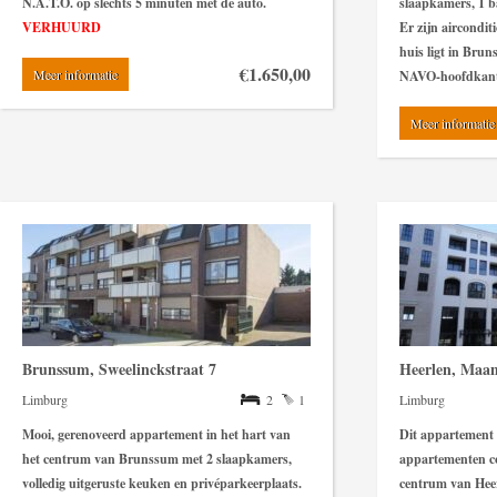
N.A.T.O. op slechts 5 minuten met de auto
.
slaapkamers, 1 
VERHUURD
Er zijn airconditi
huis ligt in Bru
€1.650,00
Meer informatie
NAVO-hoofdkant
Meer informatie
Brunssum, Sweelinckstraat 7
Heerlen, Maan
Limburg
2
1
Limburg
Mooi, gerenoveerd appartement in het hart van
Dit appartement i
het centrum van Brunssum met 2 slaapkamers,
appartementen c
volledig uitgeruste keuken en privéparkeerplaats.
centrum van Heer