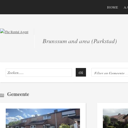
HOME
A
Brunssum and area (Parkstad)
Ok
Gemeente