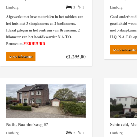
Limburg
3
1
Limburg
Afgewerkt met luxe materialen in het midden van
Goed onderhoud
het huis met 3 slaapkamers en 2 badkamers.
geschakeld woon
Ideaal gelegen in het centrum van Brunssum, 2
met 3 slaapkamer
kilometer van het hoofdkwartier N.A.T.O.
H.Q. N.A.T.O. o
Brunssum.
VERHUURD
Meer informatie
€1.295,00
Meer informatie
Nuth, Naanhofsweg 57
Schinveld, Me
Limburg
3
1
Limburg