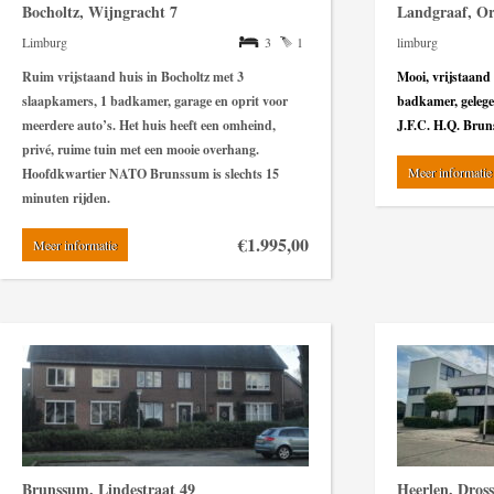
Bocholtz, Wijngracht 7
Landgraaf, Or
Limburg
3
1
limburg
Ruim vrijstaand huis
in Bocholtz met 3
Mooi, vrijstaand
slaapkamers, 1 badkamer, garage en oprit voor
badkamer, gelege
meerdere auto’s. Het huis heeft een omheind,
J.F.C. H.Q. Brun
privé, ruime tuin met een mooie overhang.
Meer informatie
Hoofdkwartier NATO Brunssum is slechts 15
minuten rijden.
€1.995,00
Meer informatie
Brunssum, Lindestraat 49
Heerlen, Dross