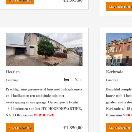
Meer informatie
Meer informatie
Heerlen
Kerkrade
Limburg
3
1
Limburg
Prachtig ruim gerenoveerd huis met 3 slaapkamers
Beautiful comple
en 1 badkamer, een omheinde tuin met
house with 4 bed
overkapping en een garage. Op een goede locatie
garden and a dou
+/- 10 minuten van het JFC HOOFDKWARTIER,
Kerkrade +/- 1
NATO Brunssum.
VERHUURD
Brunssum.
VER
€1.850,00
Meer informatie
Meer informatie