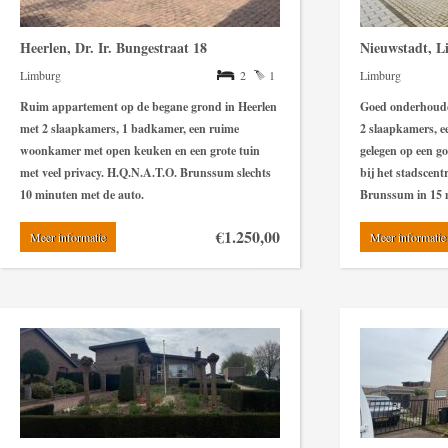
Heerlen, Dr. Ir. Bungestraat 18
Nieuwstadt, L
Limburg
2
1
Limburg
Ruim appartement op de begane grond in Heerlen
Goed onderhouden
met 2 slaapkamers, 1 badkamer, een ruime
2 slaapkamers, e
woonkamer met open keuken en een grote tuin
gelegen op een go
met veel privacy. H.Q.N.A.T.O. Brunssum slechts
bij het stadscen
10 minuten met de auto.
Brunssum in 15 
€1.250,00
Meer informatie
Meer informatie