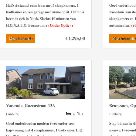
Halfvrijstaand ruim huis met 3 slaapkamers, 1
Goed onderhoude
badkamer en een garage met ruime oprit. Het huis
woonhuis aan de
bevindt zich in Nuth. Slechts 10 minuten van
slaapkamers en 
H.Q.N.A.T.O. Brunssum.
++Onder Optie++
autominuten
.
++O
€1.295,00
Meer informatie
Meer informatie
Vaesrade, Rozenstraat 13A
Brunssum, Op
Limburg
4
1
Limburg
Goed onderhouden modern twee-onder-een-
Stap binnen in di
kapwoning met 4 slaapkamers, 1 badkamer. H.Q.
nieuwe, twee-ond