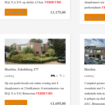
H.Q. N.A.T.O. op slechts 1,5 km.
VERHUURD
slaapkamers een 
parkeerplaats.
V
€1.175,00
Meer informatie
Meer informatie
Heerlen, Schelsberg 177
Heerlen
Limburg
4
2
Limburg
Op een goede locatie een ruime woning met 4
Compleet gerenov
slaapkamers en 2 badkamers. 8 autominuten van
woonhuis met 5 
H.Q. N.A.T.O. Brunssum.
VERHUURD
omheinde tuin in 
is gelegen op sl
€1.695,00
Meer informatie
J.F.C. Brunssum 