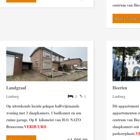
centrum van Heer
Meer informatie
Landgraaf
Heerlen
Limburg
3
1
Limburg
Op uitstekende locatie gelegen halfvrijstaande
Dit appartement i
woning met 3 slaapkamers, 1 badkamer en een
appartementen c
ruime garage. Op 8 kilometer van H.O. NATO
centrum van Heer
Brunssum.
VERHUURD
slaapkamers een 
parkeerplaats.
V
€1.595,00